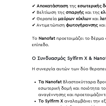
✔
Αποκατάσταση
της
εσωτερικής δ
✔ Βελτίωση της
σπαργής
και της
ελ
✔ Θεραπεία
μαύρων κύκλων
και
λε
✔ Αντιμετώπιση
φωτογήρανσης
κα
Το
Nanofat
προετοιμάζει το δέρμα 
επίπεδο.
Ο Συνδυασμός Sylfirm X & Nano
Η συνεργία αυτών των δύο θεραπει
Τα Nanofat
Βλαστοκύτταρα δρουν
εσωτερική δομή και ποιότητα το
αναγέννησης και προετοιμάζοντ
Το Sylfirm X
αναλαμβάνει την εξ