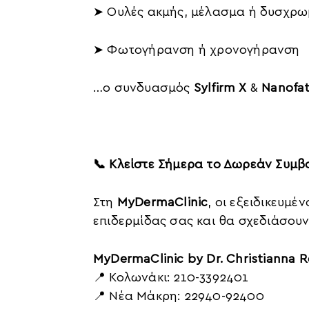
➤ Ουλές ακμής, μέλασμα ή δυσχρω
➤ Φωτογήρανση ή χρονογήρανση
…ο συνδυασμός
Sylfirm X
&
Nanofa
📞 Κλείστε Σήμερα το Δωρεάν Συμβ
Στη
MyDermaClinic
, οι εξειδικευμέ
επιδερμίδας σας και θα σχεδιάσουν
MyDermaClinic by Dr. Christianna 
📍 Κολωνάκι: 210-3392401
📍 Νέα Μάκρη: 22940-92400