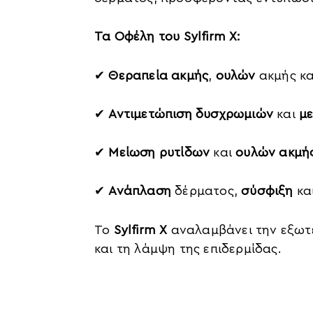
Τα Οφέλη του Sylfirm X:
✔
Θεραπεία ακμής
,
ουλών
ακμής κ
✔
Αντιμετώπιση δυσχρωμιών
και
μ
✔
Μείωση ρυτίδων
και
ουλών ακμή
✔
Ανάπλαση
δέρματος,
σύσφιξη
κα
Το
Sylfirm X
αναλαμβάνει την εξωτε
και τη λάμψη της επιδερμίδας.