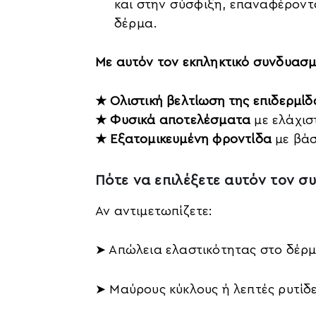
και στην σύσφιξη, επαναφέροντ
δέρμα.
Με αυτόν τον εκπληκτικό συνδυασμ
★ Ολιστική βελτίωση της επιδερμίδ
★ Φυσικά αποτελέσματα
με ελάχισ
★ Εξατομικευμένη φροντίδα
με βάσ
Πότε να επιλέξετε αυτόν τον σ
Αν αντιμετωπίζετε:
➤ Απώλεια ελαστικότητας στο δέρ
➤ Μαύρους κύκλους ή λεπτές ρυτίδ