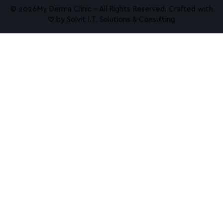
© 2026ㅤMy Derma Clinic – All Rights Reserved. Crafted with
♡ by
Solvit I.T. Solutions & Consulting