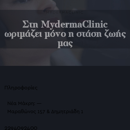
MYDERMACLINIC
Στη MydermaClinic
ωριμάζει μόνο η στάση ζωής
μας
Πληροφορίες
Νέα Μάκρη: —
Μαραθώνος 157 & Δημητριάδη 1
2294092400