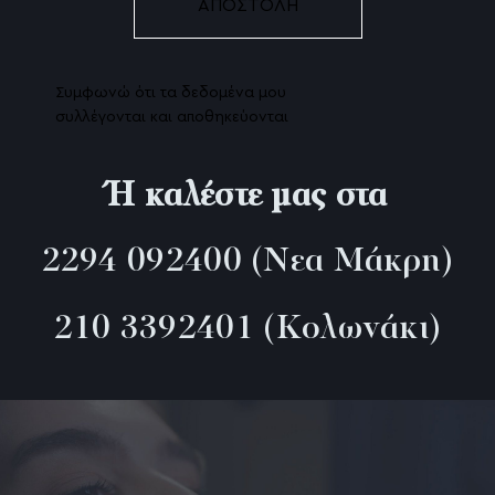
Συμφωνώ ότι τα δεδομένα μου
συλλέγονται και αποθηκεύονται
Ή καλέστε μας στα
2294 092400
(Νεα Μάκρη)
210 3392401
(Κολωνάκι)