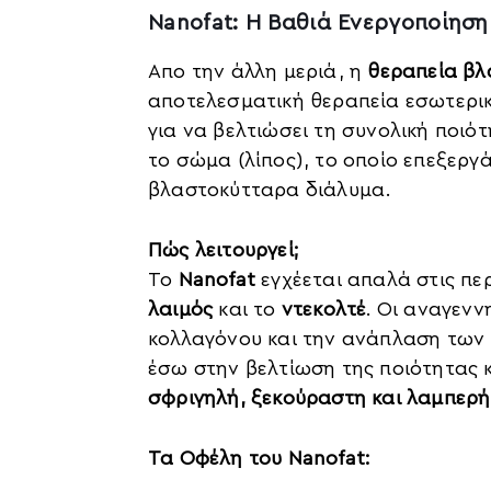
Nanofat: Η Βαθιά Ενεργοποίηση
Απο την άλλη μεριά, η
θεραπεία β
αποτελεσματική θεραπεία εσωτερι
για να βελτιώσει τη συνολική ποιότ
το σώμα (λίπος), το οποίο επεξεργ
βλαστοκύτταρα διάλυμα.
Πώς λειτουργεί;
Το
Nanofat
εγχέεται απαλά στις πε
λαιμός
και το
ντεκολτέ
. Οι αναγενν
κολλαγόνου και την ανάπλαση των 
έσω στην βελτίωση της ποιότητας κ
σφριγηλή, ξεκούραστη και λαμπερή
Τα Οφέλη του Nanofat: