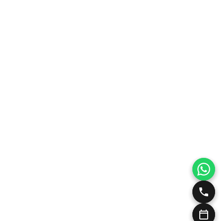
Ραγάδες
Nanofat – Τα αληθινά βλαστοκύτταρα
Profhilo βιοδιέγερση κολλαγόνου
To X-wave της BTL αποτελεί μία εξαιρετικά 
θεραπεία της κυτταρίτιδας!
Pb serum Αντιμετώπιση Κυτταρίτιδας
BTL Exilis Ultra 360, η επανάσταση στην μη 
Ενέσιμη Λιποδιάλυση Desobody, Kybella, Aqu
PRX T33 Peeling βιοδιέγερσης
Υαλουρονικό Οξύ με Μικροκάνουλα
Αυτόλογη Μεσοθεραπεία PRP<br>Vampire Fac