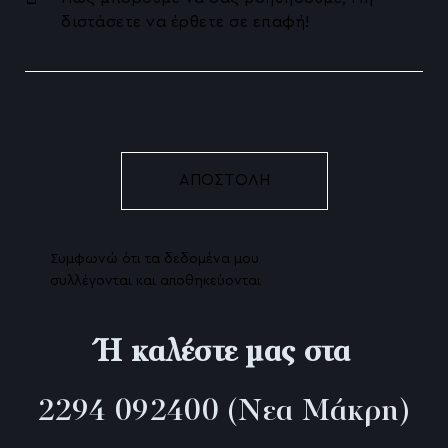
Θεραπεία Αποχρωματισμού Λεύκανσης
Θεραπεία Λάμψης
Ρινοπλαστική χωρίς Νυστέρι – Liquid Rhinopl
Radiesse (Υδροξυαπατίτης)
Χημικό Peeling
Nanofat – Τα αληθινά βλαστοκύτταρα
Συμφωνώ ότι τα δεδομένα μου
Profhilo βιοδιέγερση κολλαγόνου
συλλέγονται και αποθηκεύονται
To X-wave της BTL αποτελεί μία εξαιρετικά 
θεραπεία της κυτταρίτιδας!
Ή καλέστε μας στα
Ρυτίδες πικρίας ή Marionette lines
2294 092400
(Νεα Μάκρη)
Pb serum Αντιμετώπιση Κυτταρίτιδας