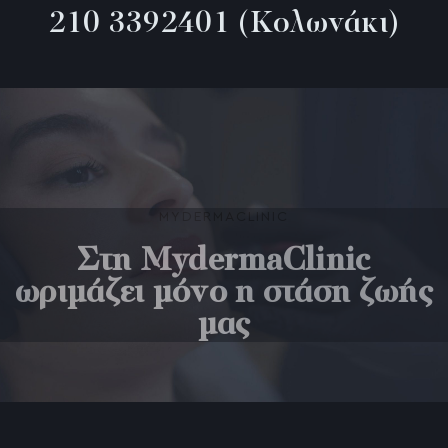
210 3392401
(Κολωνάκι)
Διόρθωση ρινοπαρειακών ρυτίδων
BTL Exilis Ultra 360, η επανάσταση στην μη 
Palomar Fractional LASER 1540nm (Erbium Gl
Ενέσιμη Λιποδιάλυση Desobody, Kybella, Aqu
PRX T33 Peeling βιοδιέγερσης
MYDERMACLINIC
Υαλουρονικό Οξύ με Μικροκάνουλα
Στη MydermaClinic
Contouring περιγράμματος προσώπου
ωριμάζει μόνο η στάση ζωής
μας
NanoGlow Eye Treatment
Διόρθωση των Μαύρων Κύκλων
Vivace RF Microneedling