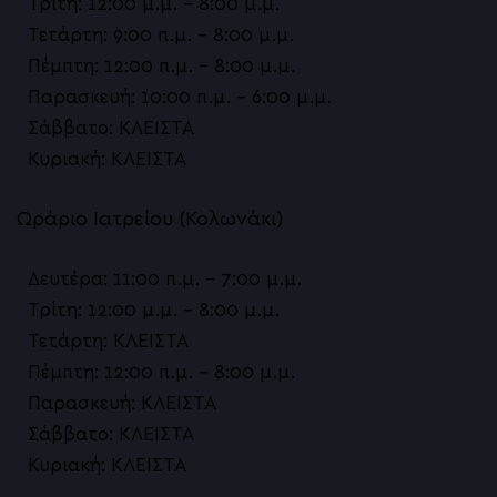
Δέρμα
Τρίτη: 12:00 μ.μ. – 8:00 μ.μ.
Τετάρτη: 9:00 π.μ. – 8:00 μ.μ.
Emsculpt NEO
Πέμπτη: 12:00 π.μ. – 8:00 μ.μ.
Préime DermaFacial
Παρασκευή: 10:00 π.μ. – 6:00 μ.μ.
Σάββατο: ΚΛΕΙΣΤΑ
HIFU Αναίμακτο Lifting
Κυριακή: ΚΛΕΙΣΤΑ
Ραγάδες
Ωράριο Ιατρείου (Κολωνάκι)
Θεραπείες για τις ουλές ακμής
Δευτέρα: 11:00 π.μ. – 7:00 μ.μ.
Γενετικό Τεστ Αλωπεκίας / Η Πλέον Εξατομικ
Τρίτη: 12:00 μ.μ. – 8:00 μ.μ.
Ανδρογενετική Αλωπεκία
Τετάρτη: ΚΛΕΙΣΤΑ
Πέμπτη: 12:00 π.μ. – 8:00 μ.μ.
Θεραπεία Ενυδάτωσης Προσώπου
Παρασκευή: ΚΛΕΙΣΤΑ
Θεραπεία Λιπαρού Δέρματος
Σάββατο: ΚΛΕΙΣΤΑ
Κυριακή: ΚΛΕΙΣΤΑ
Θεραπεία Αποχρωματισμού Λεύκανσης