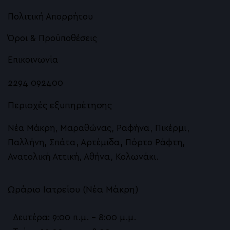
Θεραπεία με Εξωσώματα
Πολιτική Απορρήτου
Νήματα PDO: θεραπεία της χαλάρωσης
Όροι & Προϋποθέσεις
Νήματα APTOS για Σύσφιξη και Ανόρθωση
Επικοινωνία
Αυξητική Χειλιών με Υαλουρονικό Οξύ
2294 092400
Pb Serum λιπόλυση και contouring προσώπο
Περιοχές εξυπηρέτησης
Ευρυαγγείες, Αιμαγγειώματα – Palomar MaxG 
Νέα Μάκρη, Μαραθώνας, Ραφήνα, Πικέρμι,
LASER DEΚA Motus AX
Παλλήνη, Σπάτα, Αρτέμιδα, Πόρτο Ράφτη,
Ανατολική Αττική, Αθήνα, Κολωνάκι.
Hydrafacial Υδροδερμοαπόξεση
Σύσφιγξη με Sylfirm X RF microneedling
Ωράριο Ιατρείου (Νέα Μάκρη)
Botox, Dysport, Alluzience
Δευτέρα: 9:00 π.μ. – 8:00 μ.μ.