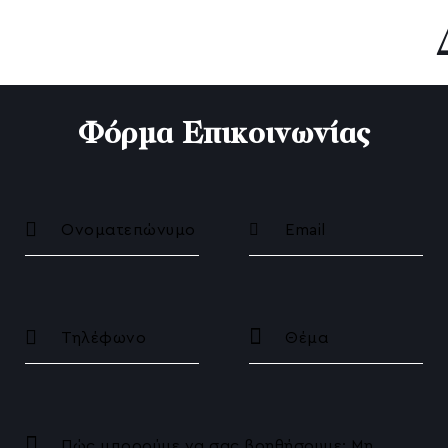
Αισθητική Δερματολογία
Emsculpt NEO
Préime DermaFacial
Φόρμα Επικοινωνίας
HIFU Αναίμακτο Lifting
Ραγάδες
Θεραπείες για τις ουλές ακμής
Γενετικό Τεστ Αλωπεκίας / Η Πλέον Εξατομικ
Ανδρογενετική Αλωπεκία
Θεραπεία Ενυδάτωσης Προσώπου
Θεραπεία Λιπαρού Δέρματος