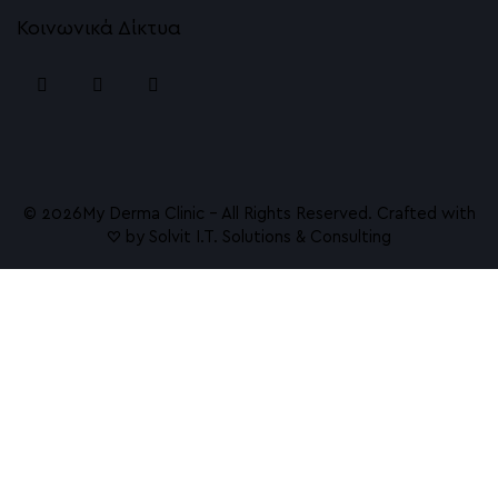
Θεραπεία Λάμψης
Κοινωνικά Δίκτυα
PRX T33 Peeling βιοδιέγερσης
NanoGlow Eye Treatment
Vivace RF Microneedling
Dermalux Φωτοθεραπεία με LED
© 2026ㅤMy Derma Clinic – All Rights Reserved. Crafted with
♡ by
Solvit I.T. Solutions & Consulting
Γνωρίστε το SkinPen Precision
Hydrafacial Υδροδερμοαπόξεση
Σώμα
Emsculpt NEO
HIFU Αναίμακτο Lifting