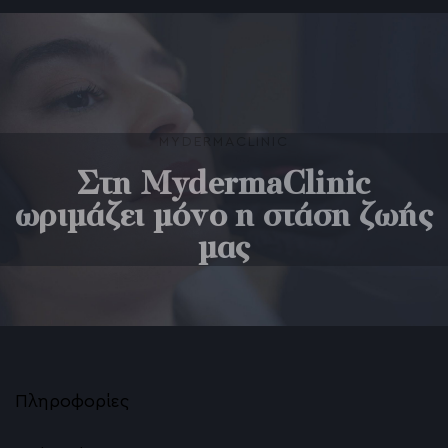
Palomar Fractional LASER 1540nm (Erbium Gl
Ενέσιμη Λιποδιάλυση Desobody, Kybella, Aqu
PRX T33 Peeling βιοδιέγερσης
MYDERMACLINIC
Υαλουρονικό Οξύ με Μικροκάνουλα
Στη MydermaClinic
Contouring περιγράμματος προσώπου
ωριμάζει μόνο η στάση ζωής
μας
NanoGlow Eye Treatment
Διόρθωση των Μαύρων Κύκλων
Vivace RF Microneedling
Περιστοματικές ρυτίδες ή barcode lines ή ρυ
Πληροφορίες
Αυτόλογη Μεσοθεραπεία PRP<br>Vampire Fac