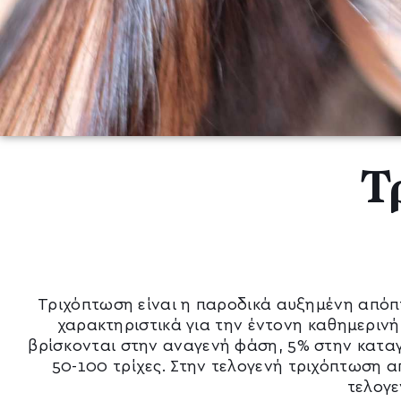
Τ
Τριχόπτωση είναι η παροδικά αυξημένη απόπ
χαρακτηριστικά για την έντονη καθημεριν
βρίσκονται στην αναγενή φάση, 5% στην καταγ
50-100 τρίχες. Στην τελογενή τριχόπτωση 
τελογε