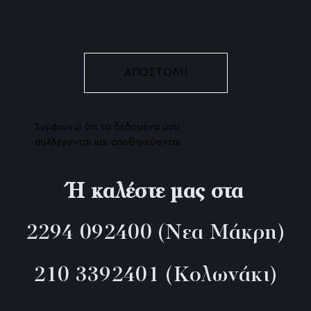
Ρινοπλαστική χωρίς Νυστέρι – Liquid Rhinopl
Radiesse (Υδροξυαπατίτης)
Χημικό Peeling
Nanofat – Τα αληθινά βλαστοκύτταρα
Συμφωνώ ότι τα δεδομένα μου
Profhilo βιοδιέγερση κολλαγόνου
συλλέγονται και αποθηκεύονται
To X-wave της BTL αποτελεί μία εξαιρετικά 
θεραπεία της κυτταρίτιδας!
Ή καλέστε μας στα
Ρυτίδες πικρίας ή Marionette lines
2294 092400
(Νεα Μάκρη)
Pb serum Αντιμετώπιση Κυτταρίτιδας
210 3392401
(Κολωνάκι)
Διόρθωση ρινοπαρειακών ρυτίδων
BTL Exilis Ultra 360, η επανάσταση στην μη 