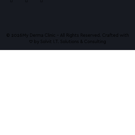
NanoGlow Eye Treatment
Vivace RF Microneedling
Dermalux Φωτοθεραπεία με LED
© 2026ㅤMy Derma Clinic – All Rights Reserved. Crafted with
♡ by
Solvit I.T. Solutions & Consulting
Γνωρίστε το SkinPen Precision
Hydrafacial Υδροδερμοαπόξεση
Σώμα
Emsculpt NEO
HIFU Αναίμακτο Lifting
Ραγάδες
Nanofat – Τα αληθινά βλαστοκύτταρα