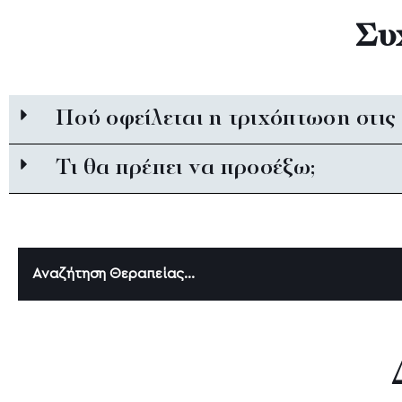
Συ
Πού οφείλεται η τριχόπτωση στις 
Τι θα πρέπει να προσέξω;
Αναζήτηση Θεραπείας...
Αισθητική Δερματολογία
Emsculpt NEO