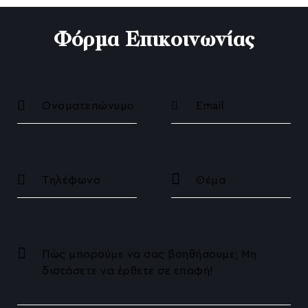
Préime DermaFacial
Φόρμα Επικοινωνίας
HIFU Αναίμακτο Lifting
Ραγάδες
Θεραπείες για τις ουλές ακμής
Γενετικό Τεστ Αλωπεκίας / Η Πλέον Εξατομικ
Ανδρογενετική Αλωπεκία
Θεραπεία Ενυδάτωσης Προσώπου
Θεραπεία Λιπαρού Δέρματος
Θεραπεία Αποχρωματισμού Λεύκανσης
Θεραπεία Λάμψης