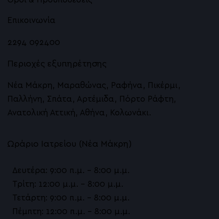
Νήματα APTOS για Σύσφιξη και Ανόρθωση
Επικοινωνία
Αυξητική Χειλιών με Υαλουρονικό Οξύ
2294 092400
Pb Serum λιπόλυση και contouring προσώπο
Περιοχές εξυπηρέτησης
Ευρυαγγείες, Αιμαγγειώματα – Palomar MaxG 
Νέα Μάκρη, Μαραθώνας, Ραφήνα, Πικέρμι,
LASER DEΚA Motus AX
Παλλήνη, Σπάτα, Αρτέμιδα, Πόρτο Ράφτη,
Ανατολική Αττική, Αθήνα, Κολωνάκι.
Hydrafacial Υδροδερμοαπόξεση
Σύσφιγξη με Sylfirm X RF microneedling
Ωράριο Ιατρείου (Νέα Μάκρη)
Botox, Dysport, Alluzience
Δευτέρα: 9:00 π.μ. – 8:00 μ.μ.
Δέρμα
Τρίτη: 12:00 μ.μ. – 8:00 μ.μ.
Τετάρτη: 9:00 π.μ. – 8:00 μ.μ.
Emsculpt NEO
Πέμπτη: 12:00 π.μ. – 8:00 μ.μ.