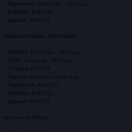
Préime DermaFacial
Παρασκευή: 10:00 π.μ. – 6:00 μ.μ.
Σάββατο: ΚΛΕΙΣΤΑ
HIFU Αναίμακτο Lifting
Κυριακή: ΚΛΕΙΣΤΑ
Ραγάδες
Ωράριο Ιατρείου (Κολωνάκι)
Θεραπείες για τις ουλές ακμής
Δευτέρα: 11:00 π.μ. – 7:00 μ.μ.
Γενετικό Τεστ Αλωπεκίας / Η Πλέον Εξατομικ
Τρίτη: 12:00 μ.μ. – 8:00 μ.μ.
Ανδρογενετική Αλωπεκία
Τετάρτη: ΚΛΕΙΣΤΑ
Πέμπτη: 12:00 π.μ. – 8:00 μ.μ.
Θεραπεία Ενυδάτωσης Προσώπου
Παρασκευή: ΚΛΕΙΣΤΑ
Θεραπεία Λιπαρού Δέρματος
Σάββατο: ΚΛΕΙΣΤΑ
Κυριακή: ΚΛΕΙΣΤΑ
Θεραπεία Αποχρωματισμού Λεύκανσης
Θεραπεία Λάμψης
Κοινωνικά Δίκτυα
PRX T33 Peeling βιοδιέγερσης