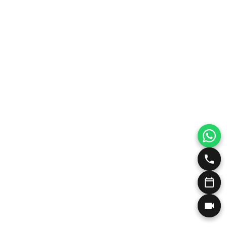
Profhilo βιοδιέγερση κολλαγόνου
To X-wave της BTL αποτελεί μία εξαιρετικά 
θεραπεία της κυτταρίτιδας!
Pb serum Αντιμετώπιση Κυτταρίτιδας
BTL Exilis Ultra 360, η επανάσταση στην μη 
Ενέσιμη Λιποδιάλυση Desobody, Kybella, Aqu
PRX T33 Peeling βιοδιέγερσης
Υαλουρονικό Οξύ με Μικροκάνουλα
Αυτόλογη Μεσοθεραπεία PRP<br>Vampire Fac
Ανόρθωση και Αυξητική Γλουτών Χωρίς Νυστέ
Sculptra)