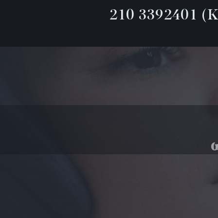
210 3392401
(Κ
Ενέσιμη Λιποδιάλυση Desobody, K
PRX T33 Peeling βιοδιέγερσης
Υαλουρονικό Οξύ με Μικροκάνου
Contouring περιγράμματος προ
NanoGlow Eye Treatment
Διόρθωση των Μαύρων Κύκλων
Vivace RF Microneedling
Περιστοματικές ρυτίδες ή barcode
Αυτόλογη Μεσοθεραπεία PRP<br>
Ανόρθωση και Αυξητική Γλουτών 