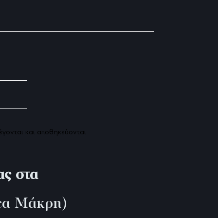
τταρα
εξαιρετικά αποτελεσματική μη επεμβατική
έγονται και αποθηκεύονται
ιδας
ν
ας στα
ση στην μη επεμβατική σύσφιξη και
α Μάκρη)
 (Erbium Glass LASER)