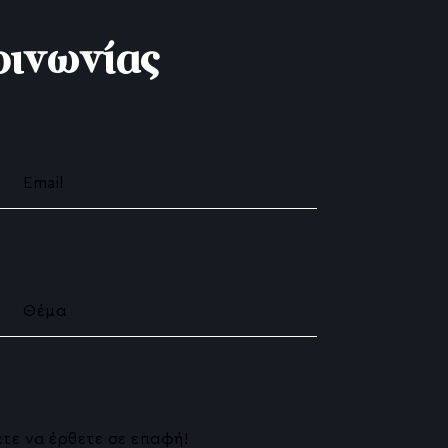
ινωνίας
ον Εξατομικευμένη Θεραπεία
υ
ανσης
uid Rhinoplasty