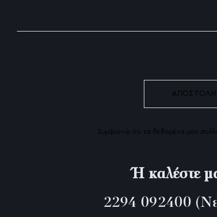
Radiesse (Υδροξυαπατίτης)
Χημικό Peeling
Nanofat – Τα αληθινά βλαστοκύ
Profhilo βιοδιέγερση κολλαγόνου
To X-wave της BTL αποτελεί μία 
θεραπεία της κυτταρίτιδας!
Ρυτίδες πικρίας ή Marionette lines
Συμφωνώ ότι τα δεδομένα μου
συλλ
Pb serum Αντιμετώπιση Κυτταρίτ
Διόρθωση ρινοπαρειακών ρυτίδω
Ή καλέστε μ
BTL Exilis Ultra 360, η επανάστα
λιπόλυση
2294 092400
(Νε
Palomar Fractional LASER 1540nm