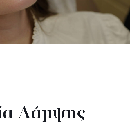
ία Λάμψης