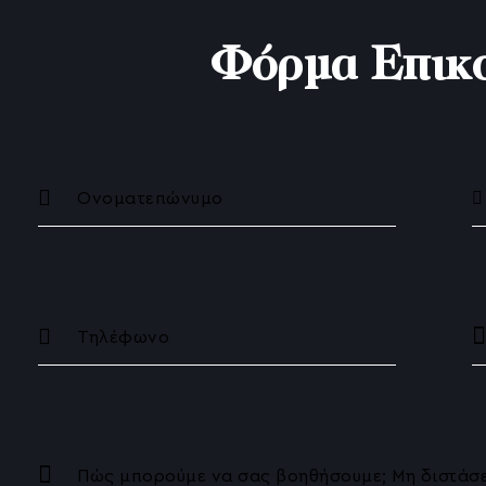
HIFU Αναίμακτο Lifting
Φόρμα Επικο
Ραγάδες
Θεραπείες για τις ουλές ακμής
Γενετικό Τεστ Αλωπεκίας / Η Πλέ
Ανδρογενετική Αλωπεκία
Θεραπεία Ενυδάτωσης Προσώπο
Θεραπεία Λιπαρού Δέρματος
Θεραπεία Αποχρωματισμού Λεύκ
Θεραπεία Λάμψης
Ρινοπλαστική χωρίς Νυστέρι – Liq