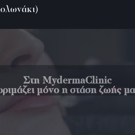
ολωνάκι)
ybella, Aqualyx
λα
σώπου
MYDERMACLINIC
Στη MydermaClinic
ωριμάζει μόνο η στάση ζωής μα
 lines ή ρυτίδες καπνιστή
Vampire Facial
Χωρίς Νυστέρι με Πολυγαλακτικό Οξύ