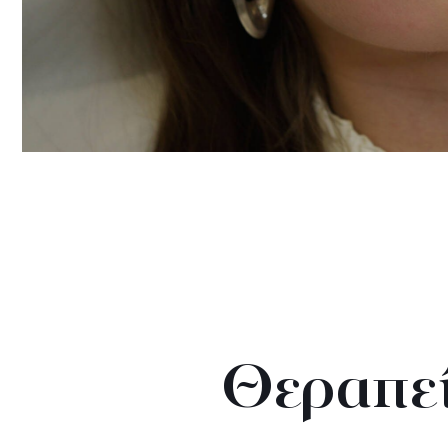
Θεραπε