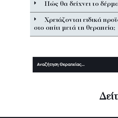
Πώς θα δείχνει το δέρμα
Χρειάζονται ειδικά προ
στο σπίτι μετά τη θεραπεία;
Αναζήτηση Θεραπείας...
Αισθητική Δερματολογία
Δείτ
Emsculpt NEO
Préime DermaFacial