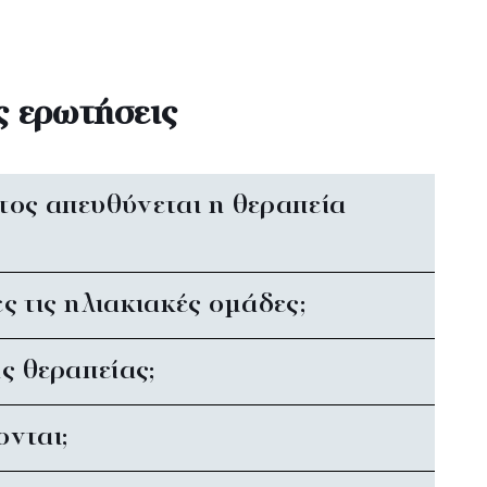
ς ερωτήσεις
τος απευθύνεται η θεραπεία
ς τις ηλιακιακές ομάδες;
ης θεραπείας;
ονται;