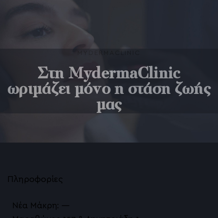
MYDERMACLINIC
Στη MydermaClinic
ωριμάζει μόνο η στάση ζωής
μας
Πληροφορίες
Νέα Μάκρη: —