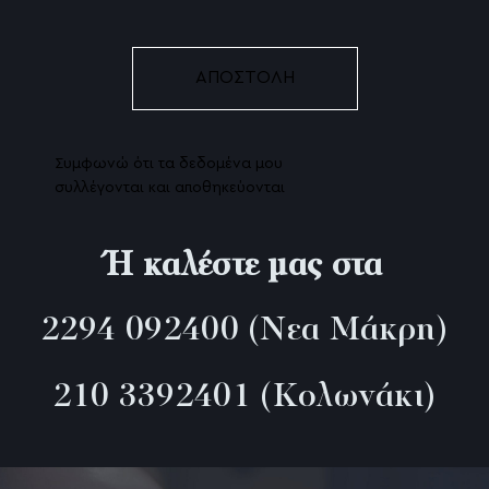
Συμφωνώ ότι τα δεδομένα μου
συλλέγονται και αποθηκεύονται
Ή καλέστε μας στα
2294 092400
(Νεα Μάκρη)
210 3392401
(Κολωνάκι)