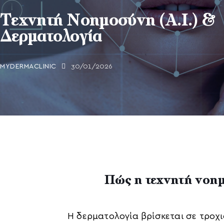
Τεχνητή Νοημοσύνη (Α.Ι.) &
Δερματολογία
MYDERMACLINIC
30/01/2026
Πώς η τεχνητή νοημο
Η δερματολογία βρίσκεται σε τροχι