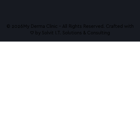
© 2026ㅤMy Derma Clinic – All Rights Reserved. Crafted with
♡ by
Solvit I.T. Solutions & Consulting