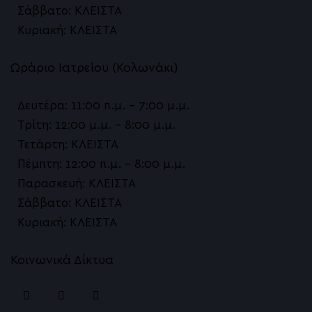
Σάββατο: ΚΛΕΙΣΤΑ
HIFU Αναίμακτο Lifting
Κυριακή: ΚΛΕΙΣΤΑ
Ραγάδες
Ωράριο Ιατρείου (Κολωνάκι)
Θεραπείες για τις ουλές ακμής
Δευτέρα: 11:00 π.μ. – 7:00 μ.μ.
Γενετικό Τεστ Αλωπεκίας / Η Πλέον Εξατομικ
Τρίτη: 12:00 μ.μ. – 8:00 μ.μ.
Ανδρογενετική Αλωπεκία
Τετάρτη: ΚΛΕΙΣΤΑ
Πέμπτη: 12:00 π.μ. – 8:00 μ.μ.
Θεραπεία Ενυδάτωσης Προσώπου
Παρασκευή: ΚΛΕΙΣΤΑ
Θεραπεία Λιπαρού Δέρματος
Σάββατο: ΚΛΕΙΣΤΑ
Κυριακή: ΚΛΕΙΣΤΑ
Θεραπεία Αποχρωματισμού Λεύκανσης
Θεραπεία Λάμψης
Κοινωνικά Δίκτυα
PRX T33 Peeling βιοδιέγερσης