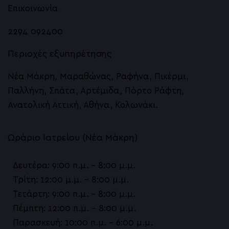
Επικοινωνία
Αυξητική Χειλιών με Υαλουρονικό Οξύ
2294 092400
Pb Serum λιπόλυση και contouring προσώπο
Περιοχές εξυπηρέτησης
Ευρυαγγείες, Αιμαγγειώματα – Palomar MaxG 
Νέα Μάκρη, Μαραθώνας, Ραφήνα, Πικέρμι,
LASER DEΚA Motus AX
Παλλήνη, Σπάτα, Αρτέμιδα, Πόρτο Ράφτη,
Ανατολική Αττική, Αθήνα, Κολωνάκι.
Hydrafacial Υδροδερμοαπόξεση
Σύσφιγξη με Sylfirm X RF microneedling
Ωράριο Ιατρείου (Νέα Μάκρη)
Botox, Dysport, Alluzience
Δευτέρα: 9:00 π.μ. – 8:00 μ.μ.
Δέρμα
Τρίτη: 12:00 μ.μ. – 8:00 μ.μ.
Τετάρτη: 9:00 π.μ. – 8:00 μ.μ.
Emsculpt NEO
Πέμπτη: 12:00 π.μ. – 8:00 μ.μ.
Préime DermaFacial
Παρασκευή: 10:00 π.μ. – 6:00 μ.μ.