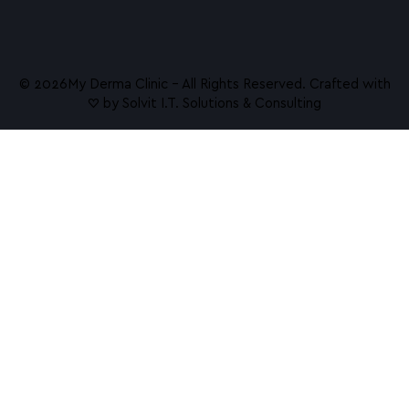
NanoGlow Eye Treatment
Vivace RF Microneedling
Dermalux Φωτοθεραπεία με LED
© 2026ㅤMy Derma Clinic – All Rights Reserved. Crafted with
♡ by
Solvit I.T. Solutions & Consulting
Γνωρίστε το SkinPen Precision
Hydrafacial Υδροδερμοαπόξεση
Σώμα
Emsculpt NEO
HIFU Αναίμακτο Lifting
Ραγάδες
Nanofat – Τα αληθινά βλαστοκύτταρα
Profhilo βιοδιέγερση κολλαγόνου