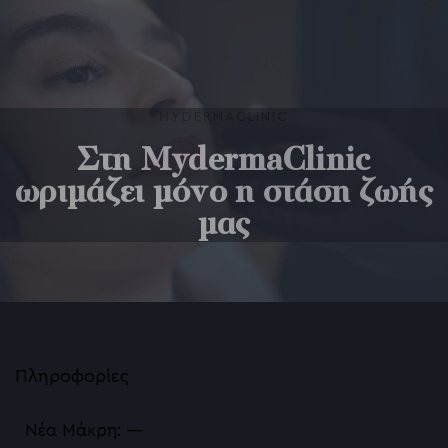
Palomar Fractional LASER 1540nm (Erbium Gl
Ενέσιμη Λιποδιάλυση Desobody, Kybella, Aqu
PRX T33 Peeling βιοδιέγερσης
MYDERMACLINIC
Υαλουρονικό Οξύ με Μικροκάνουλα
Στη MydermaClinic
Contouring περιγράμματος προσώπου
ωριμάζει μόνο η στάση ζωής
μας
NanoGlow Eye Treatment
Διόρθωση των Μαύρων Κύκλων
Vivace RF Microneedling
Περιστοματικές ρυτίδες ή barcode lines ή ρυ
Πληροφορίες
Αυτόλογη Μεσοθεραπεία PRP<br>Vampire Fac
Νέα Μάκρη: —
Ανόρθωση και Αυξητική Γλουτών Χωρίς Νυστέ