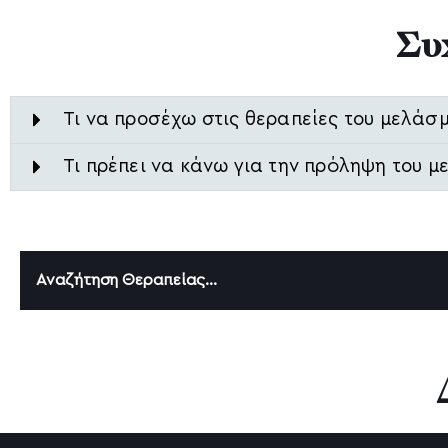
Συ
Τι να προσέχω στις θεραπείες του μελάσ
Τι πρέπει να κάνω για την πρόληψη του 
Αναζήτηση Θεραπείας...
Αισθητική Δερματολογία
Emsculpt NEO