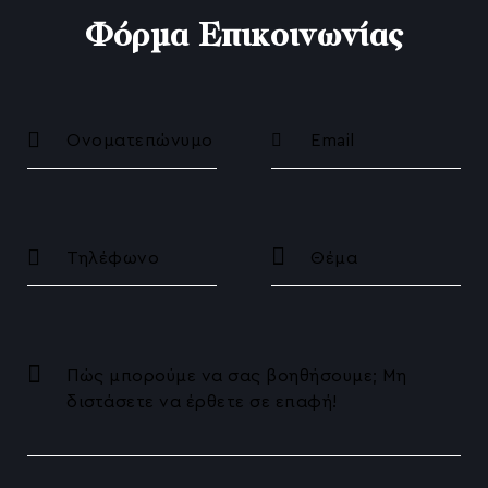
Préime DermaFacial
Φόρμα Επικοινωνίας
HIFU Αναίμακτο Lifting
Ραγάδες
Θεραπείες για τις ουλές ακμής
Γενετικό Τεστ Αλωπεκίας / Η Πλέον Εξατομικ
Ανδρογενετική Αλωπεκία
Θεραπεία Ενυδάτωσης Προσώπου
Θεραπεία Λιπαρού Δέρματος
Θεραπεία Αποχρωματισμού Λεύκανσης
Θεραπεία Λάμψης
Ρινοπλαστική χωρίς Νυστέρι – Liquid Rhinopl