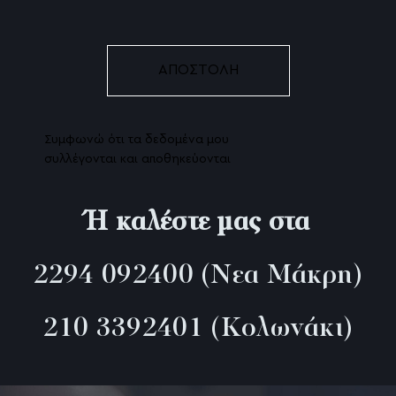
Radiesse (Υδροξυαπατίτης)
Χημικό Peeling
Nanofat – Τα αληθινά βλαστοκύτταρα
Συμφωνώ ότι τα δεδομένα μου
Profhilo βιοδιέγερση κολλαγόνου
συλλέγονται και αποθηκεύονται
To X-wave της BTL αποτελεί μία εξαιρετικά 
θεραπεία της κυτταρίτιδας!
Ή καλέστε μας στα
Ρυτίδες πικρίας ή Marionette lines
2294 092400
(Νεα Μάκρη)
Pb serum Αντιμετώπιση Κυτταρίτιδας
210 3392401
(Κολωνάκι)
Διόρθωση ρινοπαρειακών ρυτίδων
BTL Exilis Ultra 360, η επανάσταση στην μη 