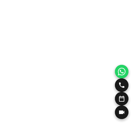
To X-wave της BTL αποτελεί μία εξαιρετικά 
θεραπεία της κυτταρίτιδας!
Pb serum Αντιμετώπιση Κυτταρίτιδας
BTL Exilis Ultra 360, η επανάσταση στην μη 
Ενέσιμη Λιποδιάλυση Desobody, Kybella, Aqu
PRX T33 Peeling βιοδιέγερσης
Υαλουρονικό Οξύ με Μικροκάνουλα
Αυτόλογη Μεσοθεραπεία PRP<br>Vampire Fac
Ανόρθωση και Αυξητική Γλουτών Χωρίς Νυστέ
Sculptra)
Karisma Βιοδιέγερση