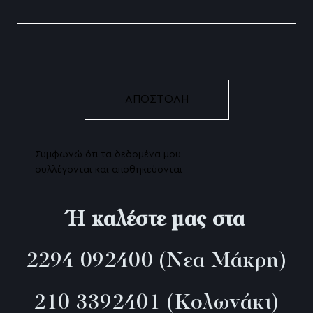
Συμφωνώ ότι τα δεδομένα μου
συλλέγονται και αποθηκεύονται
Ή καλέστε μας στα
2294 092400
(Νεα Μάκρη)
210 3392401
(Κολωνάκι)