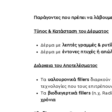
Παράγοντες που πρέπει να λάβουμε 
Τύπος & Κατάσταση του Δέρματος
Δέρμα με
λεπτές γραμμές & ρυτί
Δέρμα με
έντονες πτυχές ή απώ
Διάρκεια του Αποτελέσματος
Τα
υαλουρονικά fillers
διαρκούν
τεχνολογίες που τους επιτρέπου
Τα
βιοδιεγερτικά fillers
(π.χ. Rad
χρόνια