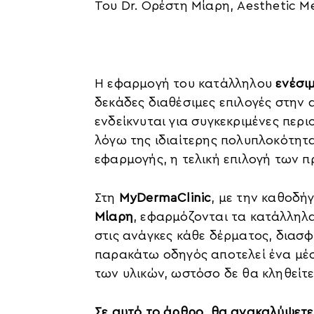
Του Dr. Ορέστη Μίαρη, Aesthetic M
Η εφαρμογή του κατάλληλου
ενέσιμ
δεκάδες διαθέσιμες επιλογές στην α
ενδείκνυται για συγκεκριμένες περ
λόγω της ιδιαίτερης πολυπλοκότητα
εφαρμογής, η τελική επιλογή των πρ
Στη
MyDermaClinic
, με την καθοδή
Μίαρη
, εφαρμόζονται τα κατάλληλα 
στις ανάγκες κάθε δέρματος, διασ
παρακάτω οδηγός αποτελεί ένα μέσ
των υλικών, ωστόσο δε θα κληθείτε
Σε αυτό το άρθρο, θα ανακαλύψετε