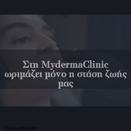
MYDERMACLINIC
Στη MydermaClinic
ωριμάζει μόνο η στάση ζωής
μας
Πληροφορίες