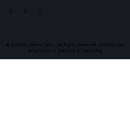
© 2026ㅤMy Derma Clinic – All Rights Reserved. Crafted with
♡ by
Solvit I.T. Solutions & Consulting