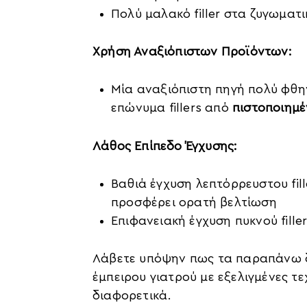
Πολύ μαλακό filler στα ζυγωματ
Χρήση Αναξιόπιστων Προϊόντων:
Μία αναξιόπιστη πηγή πολύ φθην
επώνυμα fillers από
πιστοποιημέ
Λάθος Επίπεδο Έγχυσης:
Βαθιά έγχυση λεπτόρρευστου fill
προσφέρει ορατή βελτίωση
Επιφανειακή έγχυση πυκνού fill
Λάβετε υπόψην πως τα παραπάνω δε
έμπειρου γιατρού με εξελιγμένες τε
διαφορετικά.