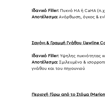
Ιδανικό Filler:
Πυκνό HA ή CaHA (π.χ.
Αποτέλεσμα:
Ανόρθωση, όγκος & εν
Σαγόνι & Γραμμή Γνάθου (Jawline C
Ιδανικό Filler:
Υψηλης πυκνότητας κ
Αποτέλεσμα:
Σμιλευμένο & ισορροπ
γνάθου και του πηγουνιού
Περιοχή Γύρω από το Στόμα (Marione