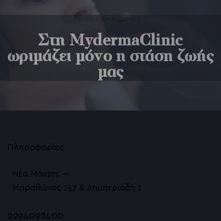
MYDERMACLINIC
Στη MydermaClinic
ωριμάζει μόνο η στάση ζωής
μας
Πληροφορίες
Νέα Μάκρη: —
Μαραθώνος 157 & Δημητριάδη 1
2294092400