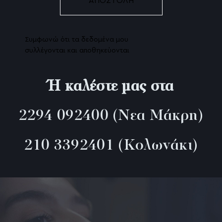
Συμφωνώ ότι τα δεδομένα μου
συλλέγονται και αποθηκεύονται
Ή καλέστε μας στα
2294 092400
(Νεα Μάκρη)
210 3392401
(Κολωνάκι)