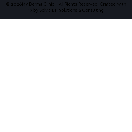
© 2026ㅤMy Derma Clinic – All Rights Reserved. Crafted with
♡ by
Solvit I.T. Solutions & Consulting