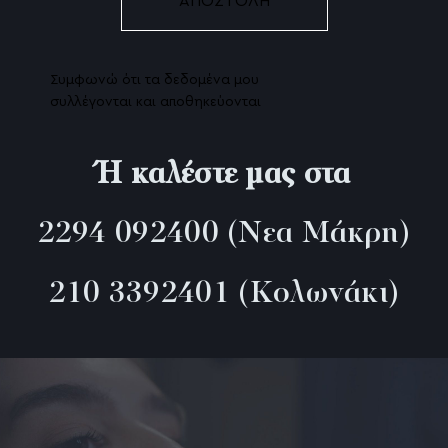
Συμφωνώ ότι τα δεδομένα μου
συλλέγονται και αποθηκεύονται
Ή καλέστε μας στα
2294 092400
(Νεα Μάκρη)
210 3392401
(Κολωνάκι)