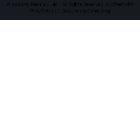
© 2026ㅤMy Derma Clinic – All Rights Reserved. Crafted with
♡ by
Solvit I.T. Solutions & Consulting