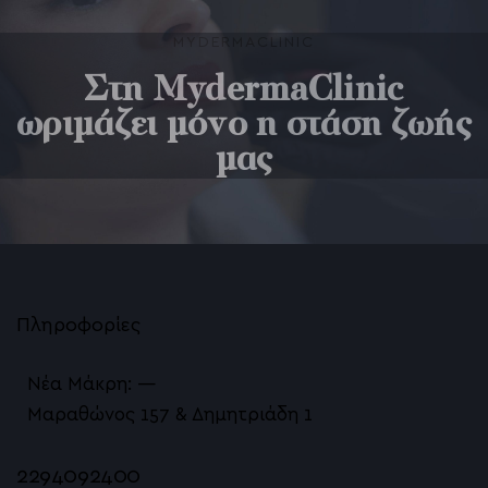
MYDERMACLINIC
Στη MydermaClinic
ωριμάζει μόνο η στάση ζωής
μας
Πληροφορίες
Νέα Μάκρη: —
Μαραθώνος 157 & Δημητριάδη 1
2294092400