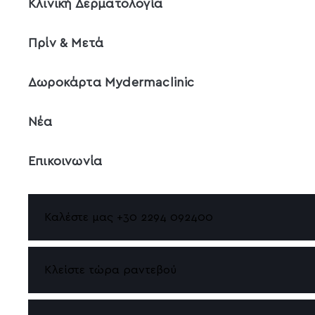
Κλινική Δερματολογία
Πρίν & Μετά
Δωροκάρτα Mydermaclinic
Νέα
Επικοινωνία
Καλέστε μας +30 2294 092400
Κλείστε τώρα ραντεβού