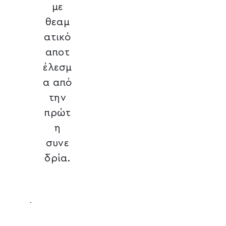
με
θεαμ
ατικό
αποτ
έλεσμ
α από
την
πρώτ
η
συνε
δρία.