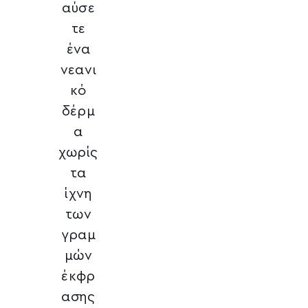
αύσε
τε
ένα
νεανι
κό
δέρμ
α
χωρίς
τα
ίχνη
των
γραμ
μών
έκφρ
ασης