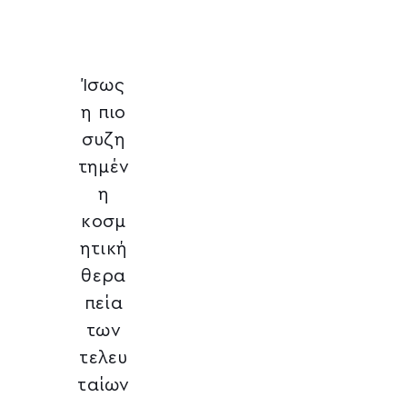
Ίσως
η πιο
συζη
τημέν
η
κοσμ
ητική
θερα
πεία
των
τελευ
ταίων