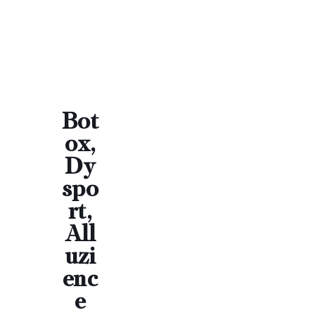
Bot
ox,
Dy
spo
rt,
All
uzi
enc
e