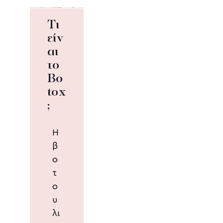
Τι
είν
αι
το
Bo
tox
;
Η
β
ο
τ
ο
υ
λι