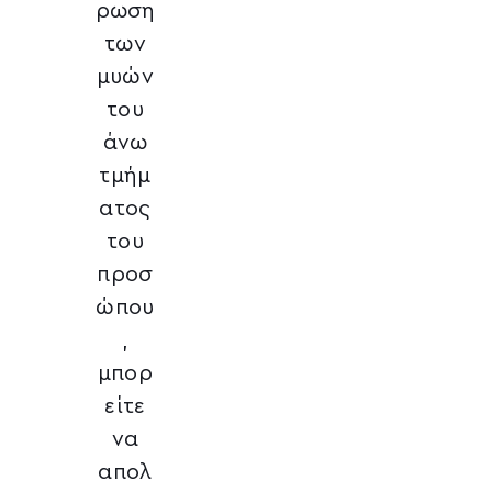
ρωση
των
μυών
του
άνω
τμήμ
ατος
του
προσ
ώπου
,
μπορ
είτε
να
απολ