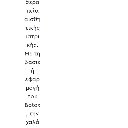
θερα
πεία
αισθη
τικής
ιατρι
κής.
Με τη
βασικ
ή
εφαρ
μογή
του
Botox
, την
χαλά