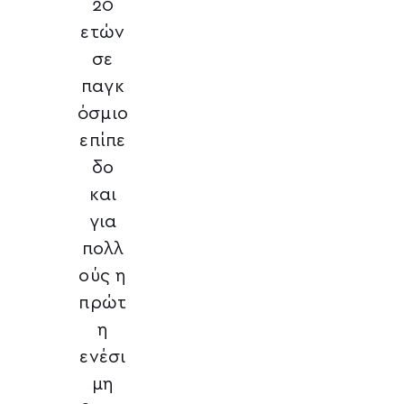
20
ετών
σε
παγκ
όσμιο
επίπε
δο
και
για
πολλ
ούς η
πρώτ
η
ενέσι
μη